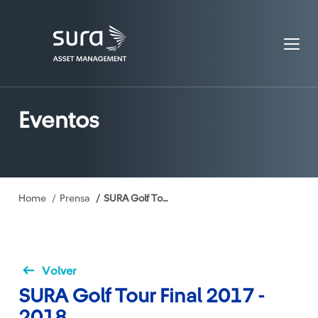
Eventos
Ruta
Home
Prensa
SURA Golf Tour Final 2017 - 2018
de
navegación
Volver
SURA Golf Tour Final 2017 -