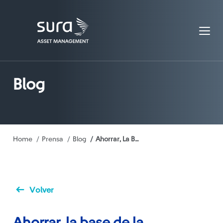
Blog
Ruta
Home
Prensa
Blog
Ahorrar, La Base de La Estabilidad Financiera.
de
navegación
Volver